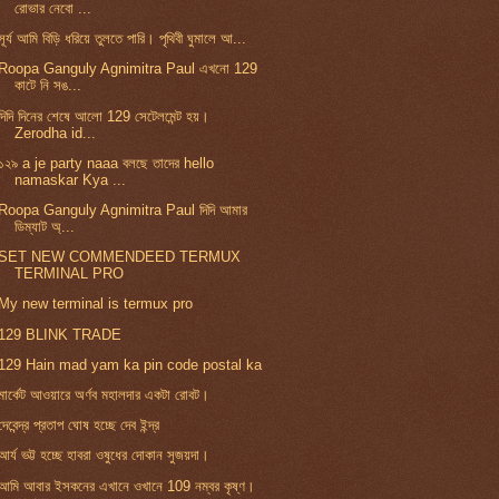
রোভার নেবো ...
সূর্য আমি বিড়ি ধরিয়ে তুলতে পারি। পৃথিবী ঘুমালে আ...
Roopa Ganguly Agnimitra Paul এখনো 129
কাটে নি সঙ...
দিদি দিনের শেষে আলো 129 সেটেলমেন্ট হয়।
Zerodha id...
১২৯ a je party naaa বলছে তাদের hello
namaskar Kya ...
Roopa Ganguly Agnimitra Paul দিদি আমার
ডিম্যাট অ্...
SET NEW COMMENDEED TERMUX
TERMINAL PRO
My new terminal is termux pro
129 BLINK TRADE
129 Hain mad yam ka pin code postal ka
মার্কেট আওয়ারে অর্ণব মহালদার একটা রোবট।
দেবেন্দ্র প্রতাপ ঘোষ হচ্ছে দেব ইন্দ্র
আর্য ভট্ট হচ্ছে হাবরা ওষুধের দোকান সুজয়দা।
আমি আবার ইসকনের এখানে ওখানে 109 নম্বর কৃষ্ণ।