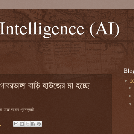
 Intelligence (AI)
Blo
▼
2
োবরডাঙ্গা বাড়ি হাউজের মা হচ্ছে
মা হচ্ছে আমার প্রসন্নময়ী
M