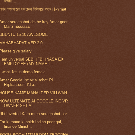
আমার ...
অর্ণব মহালদারের পঞ্চপান্ডব খিদিরপুরে থাকে।1-nimat
...
Amar screenshot dekhe key Amar gaar
Mariz naaaaaa
UBUNTU 15.10 AWESOME
MAHABHARAT VER 2.0
Please give salary
I am universal SEBI।FBI।NASA EX
EMPLOYEE।MY NAME I...
I want Jesus demo female
Amar Google Inc vr ai robot I'd
Flipkart.com I'd a...
HOUSE NAME MAHALDER VILLWAH
NOW ULTEMATE AI GOOGLE INC VR
OWNER SET AI
Rbi Inverted Karo mrea screenshot par
Fm ki maaa ki ankh Indian poor gal,
finance Minist...
BOOM BOOM MTM BOOM ZERODHA