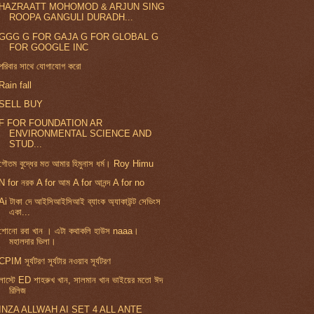
HAZRAATT MOHOMOD & ARJUN SING
ROOPA GANGULI DURADH...
GGG G FOR GAJA G FOR GLOBAL G
FOR GOOGLE INC
পরিবার সাথে যোগাযোগ করো
Rain fall
SELL BUY
F FOR FOUNDATION AR
ENVIRONMENTAL SCIENCE AND
STUD...
গৌতম বুদ্ধের মত আমার হিমুনাস ধর্ম। Roy Himu
N for নরক A for আম A for আনন্দ A for no
Ai টাকা দে আইসিআইসিআই ব্যাংক অ্যাকাউন্ট সেভিংস
একা...
শোনো রবা খান । এটা কথাকলি হাউস naaa।
মহালদার ভিলা।
CPIM সূর্যটরণ সূর্যটার নওয়াব সূর্যটরণ
লাস্টে ED শাহরুখ খান, সালমান খান ভাইয়ের মতো ঈদ
রিলিজ
INZA ALLWAH AI SET 4 ALL ANTE