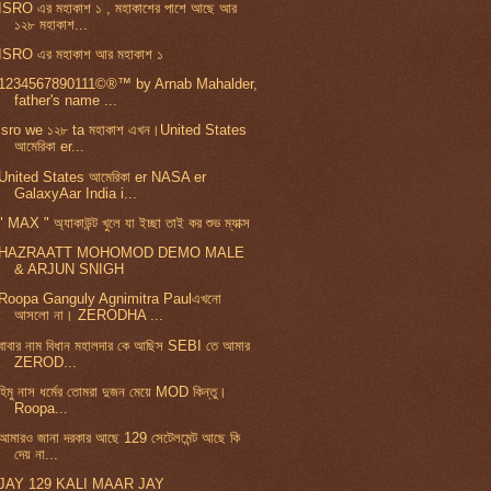
ISRO এর মহাকাশ ১ , মহাকাশের পাশে আছে আর
১২৮ মহাকাশ...
ISRO এর মহাকাশ আর মহাকাশ ১
1234567890111©®™ by Arnab Mahalder,
father's name ...
isro we ১২৮ ta মহাকাশ এখন।United States
আমেরিকা er...
United States আমেরিকা er NASA er
GalaxyAar India i...
" MAX " অ্যাকাউন্ট খুলে যা ইচ্ছা তাই কর শুভ ম্যাক্স
HAZRAATT MOHOMOD DEMO MALE
& ARJUN SNIGH
Roopa Ganguly Agnimitra Paulএখনো
আসলো না। ZERODHA ...
বাবার নাম বিধান মহালদার কে আছিস SEBI তে আমার
ZEROD...
হিমু নাস ধর্মের তোমরা দুজন মেয়ে MOD কিন্তু।
Roopa...
আমারও জানা দরকার আছে 129 সেটেলমেন্ট আছে কি
দেয় না...
JAY 129 KALI MAAR JAY