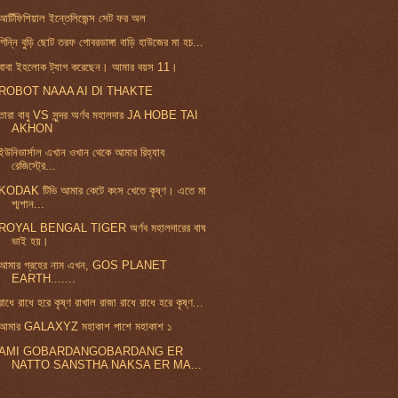
আর্টিফিশিয়াল ইন্তেলিজেন্স সেট ফর অল
গিন্নি বুড়ি ছোট তরফ গোবরডাঙ্গা বাড়ি হাউজের মা হচ...
বাবা ইহলোক ট্যাগ করেছেন। আমার বয়স 11।
ROBOT NAAA AI DI THAKTE
তারা বাবু VS সুন্দর অর্ণব মহালদার JA HOBE TAI
AKHON
ইউনিভার্সাল এখান ওখান থেকে আমার রিহ্যাব
রেজিস্ট্রে...
KODAK টিভি আমার কেটে কংস খেতে কৃষ্ণ। এতে মা
শ্মশান...
ROYAL BENGAL TIGER অর্ণব মহালদারের বাঘ
ভাই হয়।
আমার গ্রহের নাম এখন, GOS PLANET
EARTH.......
রাধে রাধে হরে কৃষ্ণ রাখাল রাজা রাধে রাধে হরে কৃষ্ণ...
আমার GALAXYZ মহাকাশ পাশে মহাকাশ ১
AMI GOBARDANGOBARDANG ER
NATTO SANSTHA NAKSA ER MA...