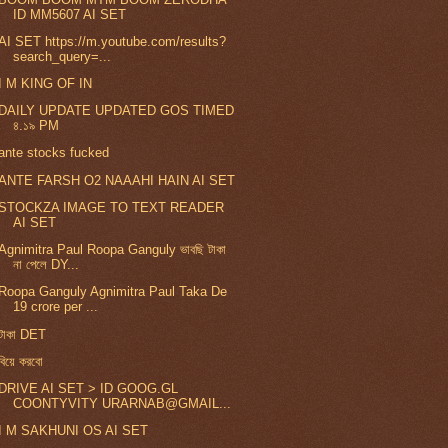
ID MM5607 AI SET
AI SET https://m.youtube.com/results?
search_query=...
I M KING OF IN
DAILY UPDATE UPDATED GOS TIMED
৪.১৯ PM
ante stocks fucked
ANTE FARSH O2 NAAAHI HAIN AI SET
STOCKZA IMAGE TO TEXT READER
AI SET
Agnimitra Paul Roopa Ganguly ভাবছি টাকা
না পেলে DY...
Roopa Ganguly Agnimitra Paul Taka De
19 crore per ...
টাকা DET
বিয়ে করবো
DRIVE AI SET > ID GOOG.GL
COONTYVITY URARNAB@GMAIL...
I M SAKHUNI OS AI SET