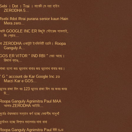
Sebi । Dot । Trai । মার্কেট মে নয়া হাইন
ZERODHA 5...
#sebi #dot #trai purana senior kaun Hain
Mera zero...
আমি GOOGLE INC ER কিছুটা স্টোরেজ সামলাই,
জি প্রোড...
মা ZERODHA একাউন্ট ইনফিনিটি হয়নি। Roopa
Ganguly A...
GOS ER VITOR " IND RBI " দেয়া আছে।
রিজার্ভ ব্যাঙ্...
গাজা হলো জয় ভূতনাথ বাবার জয় ভূতনাথ বাবার জয়।
" G " account de Kar Google Inc zo
Marzi Kar e GOS...
ভূতের রাজা দিল বর 123 ভূতের রাজা দিল বর জবর জবর
দি...
Roopa Ganguly Agnimitra Paul MAA
আমার ZERODHA আইডি...
সূর্যের ঔরসজাত সন্তান কর্ণ হচ্ছে দেবাশীষ সাধুখাঁ
দূর্যোধন হচ্ছে বিপ্লব মহালদার দাদা বাবা
Roopa Ganguly Agnimitra Paul দিদি রণ্ড