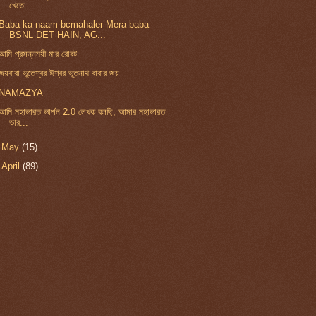
খেতে...
Baba ka naam bcmahaler Mera baba
BSNL DET HAIN, AG...
আমি প্রসন্নময়ী মার রোবট
জয়বাবা ভূতেশ্বর ঈশ্বর ভূতনাথ বাবার জয়
NAMAZYA
আমি মহাভারত ভার্শন 2.0 লেখক বলছি, আমার মহাভারত
ভার...
►
May
(15)
►
April
(89)